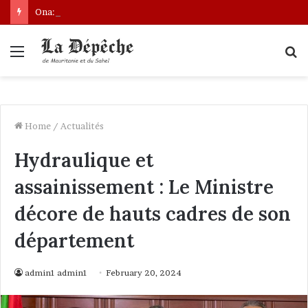
Ona: le nouveau bâtonnier installé
Menu
S
fo
Home
/
Actualités
Hydraulique et
assainissement : Le Ministre
décore de hauts cadres de son
département
admin1 admin1
February 20, 2024