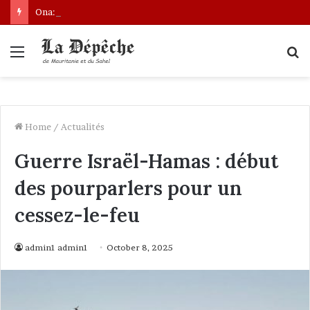
Ona: le nouveau bâtonnier installé
Menu
S
fo
Home
/
Actualités
Guerre Israël-Hamas : début
des pourparlers pour un
cessez-le-feu
admin1 admin1
October 8, 2025