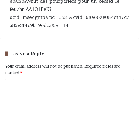
d%C3%A9but-des-pourparlers-pour-un-cessez-le-
feu/ar-AA1O1EeK?
ocid=msedgntp&pc=U531&cvid=68e662e084cf47c7
a85e3f4c9b196dca&ei=14
Leave a Reply
Your email address will not be published.
Required fields are
marked
*