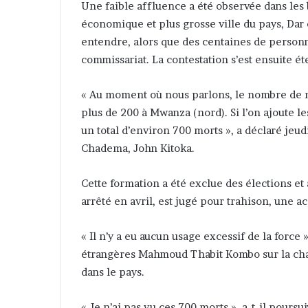
Une faible affluence a été observée dans les
économique et plus grosse ville du pays, Dar 
entendre, alors que des centaines de person
commissariat. La contestation s’est ensuite é
« Au moment où nous parlons, le nombre de mor
plus de 200 à Mwanza (nord). Si l’on ajoute les
un total d’environ 700 morts », a déclaré jeud
Chadema, John Kitoka.
Cette formation a été exclue des élections et
arrêté en avril, est jugé pour trahison, une a
« Il n’y a eu aucun usage excessif de la force
étrangères Mahmoud Thabit Kombo sur la chaîn
dans le pays.
« Je n’ai pas vu ces 700 morts », a-t-il pours