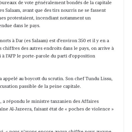
 bureaux de vote généralement bondés de la capitale
es Salaam, avant que des tirs nourris ne se fassent
nes protestaient, incendiant notamment un
tendue dans le pays.
ts à Dar (es Salaam) est d’environ 350 et il y en a
 chiffres des autres endroits dans le pays, on arrive à
i à l’AFP le porte-parole du parti d’opposition
 a appelé au boycott du scrutin. Son chef Tundu Lissu,
ccusation passible de la peine capitale.
 », a répondu le ministre tanzanien des Affaires
e Al-Jazeera, faisant état de « poches de violence »
uivi, « nous n’avons encore aucun chiffre pour aucune