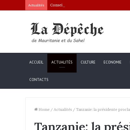
Conseil des ministres : présentation d’une c
Actualités
ACCUEIL
ACTUALITÉS
CULTURE
ECONOMIE
CONTACTS
Home
/
Actualités
/
Tanzanie: la présidente procl
Tanzanie: la pré