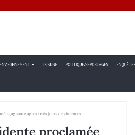
ommunication sur l’évolution des indicateurs de pauvreté et des conditi
ENVIRONNEMENT
TRIBUNE
POLITIQUE/REPORTAGES
ENQUÊTE
amée gagnante après trois jours de violences
sidente proclamée