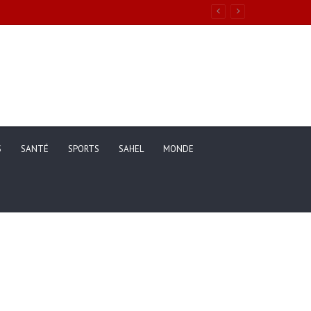
ons de vie des ménages entre 2019 et 2025
S
SANTÉ
SPORTS
SAHEL
MONDE