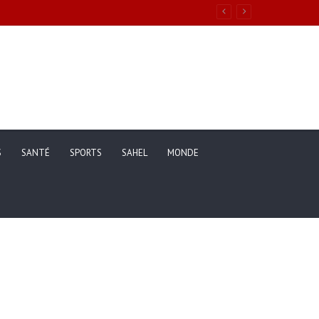
ons de vie des ménages entre 2019 et 2025
S
SANTÉ
SPORTS
SAHEL
MONDE