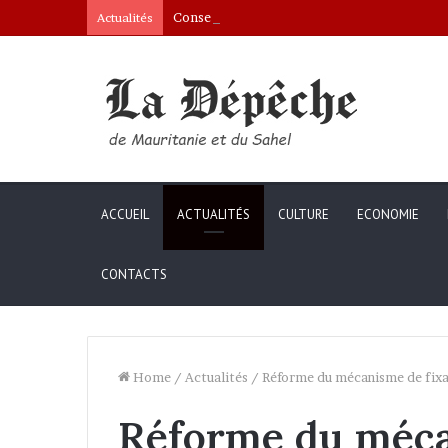
Conseil des ministres : présentation d’une c
Actualités
ACCUEIL
ACTUALITÉS
CULTURE
ECONOMIE
CONTACTS
Home
/
Actualités
/
Réforme du mécanisme de fixati
Réforme du méca