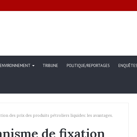
ommunication sur l’évolution des indicateurs de pauvreté et des conditi
ENVIRONNEMENT
TRIBUNE
POLITIQUE/REPORTAGES
ENQUÊTE
on des prix des produits pétroliers liquides: les avantages.
nisme de fixation