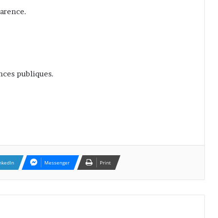
parence.
ances publiques.
nkedIn
Messenger
Print