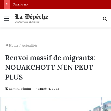
Ona: le nouveau bâtonnier installé
Menu
S
fo
Home
/
Actualités
Renvoi massif de migrants:
NOUAKCHOTT N’EN PEUT
PLUS
admin1 admin1
March 4, 2025