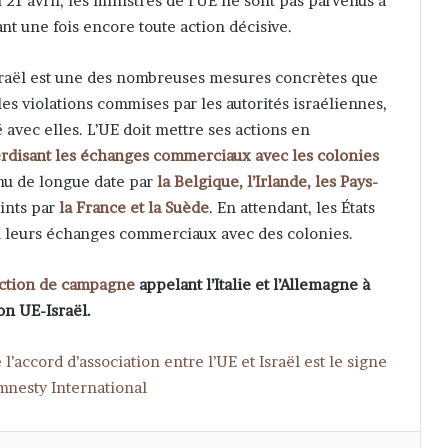
21 avril, les ministres de l’UE ne sont pas parvenus à
nt une fois encore toute action décisive.
Israël est une des nombreuses mesures concrètes que
 les violations commises par les autorités israéliennes,
 avec elles. L’UE doit mettre ses actions en
erdisant les échanges commerciaux avec les colonies
nu de longue date par
la Belgique, l’Irlande, les Pays-
ints par
la France et la Suède
. En attendant, les États
l leurs échanges commerciaux avec des colonies.
action de campagne
appelant l’Italie et l’Allemagne à
on UE-Israël.
accord d’association entre l’UE et Israël est le signe
Amnesty International