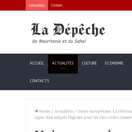
Conseil des ministres : présentation d’une c
Actualités
ACCUEIL
ACTUALITÉS
CULTURE
ECONOMIE
CONTACTS
Home
/
Actualités
/
Union européenne. La réticence
signe d’un mépris flagrant pour les vies civiles (Amne