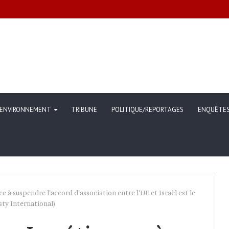
ommunication sur l’évolution des indicateurs de pauvreté et des conditi
ENVIRONNEMENT
TRIBUNE
POLITIQUE/REPORTAGES
ENQUÊTE
 à suspendre l’accord d’association entre l’UE et Israël est le
sty International)