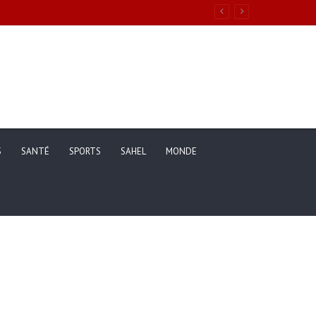
ons de vie des ménages entre 2019 et 2025
S
SANTÉ
SPORTS
SAHEL
MONDE