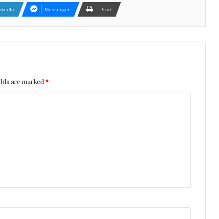
nkedIn
Messenger
Print
elds are marked
*