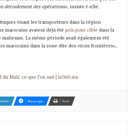
bon déroulement des opérations
», insiste-t-elle.
ttaques visant les transporteurs dans la région
ns marocains avaient déjà été
pris pour cible
dans la
re malienne. La même période avait également été
s marocains dans la zone dite des «trois frontières»,
du Mali: ce que l’on sait | le360.ma
nkedIn
Messenger
Print