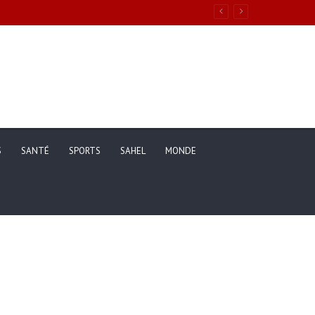
ons de vie des ménages entre 2019 et 2025
S
SANTÉ
SPORTS
SAHEL
MONDE