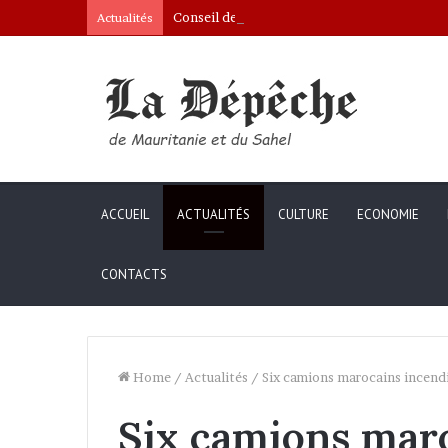
Conseil des ministres : présentation d’une c
Actualités
ACCUEIL
ACTUALITÉS
CULTURE
ECONOMIE
CONTACTS
Home
/
Actualités
/
Six camions marocains incendié
Six camions mar