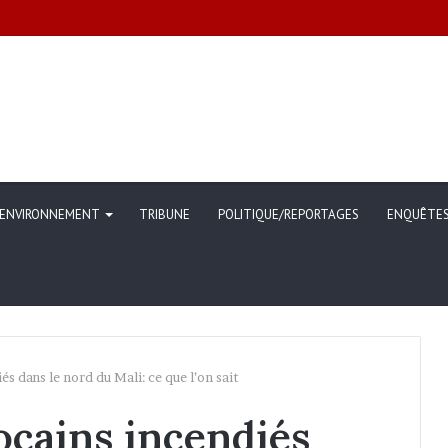
ommunication sur l’évolution des indicateurs de pauvreté et des conditi
ENVIRONNEMENT
TRIBUNE
POLITIQUE/REPORTAGES
ENQUÊTE
s dans le nord du Mali: ce que l’on sait
ocains incendiés