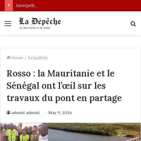
Interpellation de Mauritaniens au Mali : le gouvernement engage des démarches pour leur libération
Menu
S
fo
Home
/
Actualités
Rosso : la Mauritanie et le
Sénégal ont l’œil sur les
travaux du pont en partage
admin1 admin1
May 9, 2026