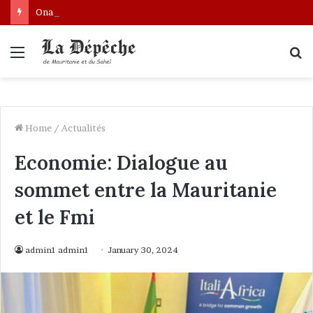
Ona: le nouveau bâtonnier installé
Menu
S
fo
Home
/
Actualités
Economie: Dialogue au
sommet entre la Mauritanie
et le Fmi
admin1 admin1
January 30, 2024